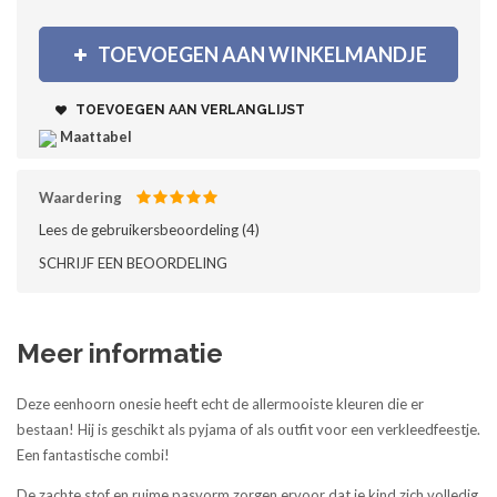
TOEVOEGEN AAN WINKELMANDJE
TOEVOEGEN AAN VERLANGLIJST
Maattabel
Waardering
Lees de gebruikersbeoordeling (
4
)‎
SCHRIJF EEN BEOORDELING
Meer informatie
Deze eenhoorn onesie heeft echt de allermooiste kleuren die er
bestaan! Hij is geschikt als pyjama of als outfit voor een verkleedfeestje.
Een fantastische combi!
De zachte stof en ruime pasvorm zorgen ervoor dat je kind zich volledig