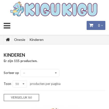
0
Onesie
Kinderen
KINDEREN
Er zijn 115 producten.
Sorteer op
--
Toon
producten per pagina
50
VERGELIJK (
0
)‎