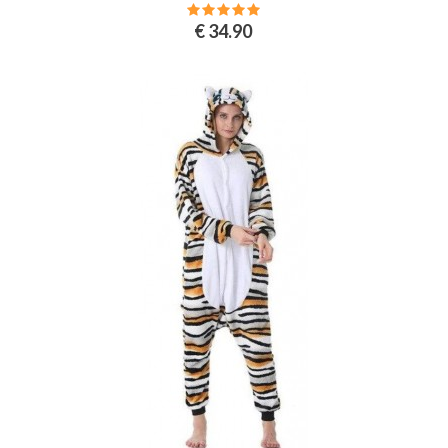
€ 34.90