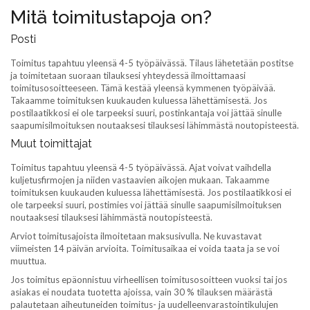
Mitä toimitustapoja on?
Posti
Toimitus tapahtuu yleensä 4-5 työpäivässä. Tilaus lähetetään postitse
ja toimitetaan suoraan tilauksesi yhteydessä ilmoittamaasi
toimitusosoitteeseen. Tämä kestää yleensä kymmenen työpäivää.
Takaamme toimituksen kuukauden kuluessa lähettämisestä. Jos
postilaatikkosi ei ole tarpeeksi suuri, postinkantaja voi jättää sinulle
saapumisilmoituksen noutaaksesi tilauksesi lähimmästä noutopisteestä.
Muut toimittajat
Toimitus tapahtuu yleensä 4-5 työpäivässä. Ajat voivat vaihdella
kuljetusfirmojen ja niiden vastaavien aikojen mukaan. Takaamme
toimituksen kuukauden kuluessa lähettämisestä. Jos postilaatikkosi ei
ole tarpeeksi suuri, postimies voi jättää sinulle saapumisilmoituksen
noutaaksesi tilauksesi lähimmästä noutopisteestä.
Arviot toimitusajoista ilmoitetaan maksusivulla. Ne kuvastavat
viimeisten 14 päivän arvioita. Toimitusaikaa ei voida taata ja se voi
muuttua.
Jos toimitus epäonnistuu virheellisen toimitusosoitteen vuoksi tai jos
asiakas ei noudata tuotetta ajoissa, vain 30 % tilauksen määrästä
palautetaan aiheutuneiden toimitus- ja uudelleenvarastointikulujen