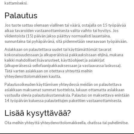
kattamiseksi.
Palautus
Jos tuote sattuu olemaan viallinen tai väärä, ostajalla on 15 työpäivää
aikaa tavaroiden vastaanottamisesta valita vaihto tai hyvitys. Jos
viidentoista (15) päivän jakso päättyy normaalisti lauantaina,
sunnuntaina tai pyhäpäivänä, sitä pidennetään seuraavaan työpäivään.
Asiakkaan on palautettava uudet tai käyttämättömät tavarat
kokonaisuudessaan ja alkuperäisissä pakkauksissaan ehjinä, mukana
kaikki mahdolliset lisävarusteet, käyttöohjeet ja asiakirjat
(alkuperäisessä sellofaanipakkauksessaan ja vastaavassa laskussa).
Tätä varten asiakkaan on otettava yhteyttä meihin
yhteydenottolomakkeen kautta.
Palautusoikeuden käyttämisen yhteydessä meidän on palautettava
asiakkaan maksamat summat tuotteista, lukuun ottamatta asiakkaan
vastuulla olevia palautuskustannuksia. Palautus on maksettava enintään
14 työpäivän kuluessa palautettujen pakettien vastaanottamisesta.
Lisää kysyttävää?
Ota meihin yhteyttä yhteydenottolomakkeella, chatissa tai puhelimitse.