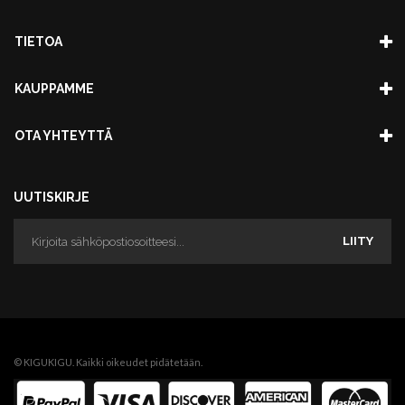
TIETOA
KAUPPAMME
OTA YHTEYTTÄ
UUTISKIRJE
LIITY
© KIGUKIGU. Kaikki oikeudet pidätetään.