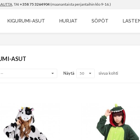
KAUTTA
, TAI
+358 75 3264904
(maanantaista perjantaihin klo 9-16.)
KIGURUMI-ASUT
HURJAT
SÖPÖT
LASTE
UMI-ASUT
Näytä
sivua kohti
--
50
uranko Kigurumi
Panda Kigurumi-asu
 38.90
€ 38.90