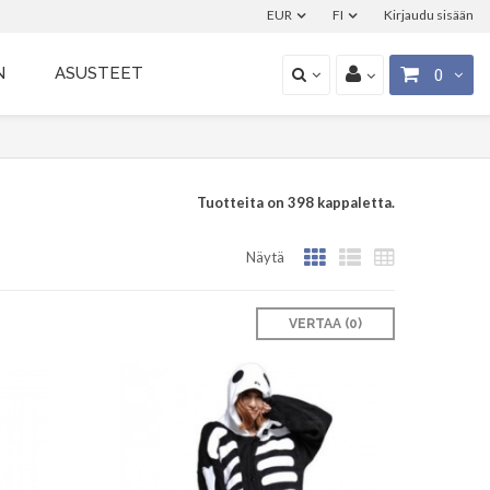
EUR
FI
Kirjaudu sisään
N
ASUSTEET
0
Tuotteita on 398 kappaletta.
Näytä
VERTAA (
0
)‎