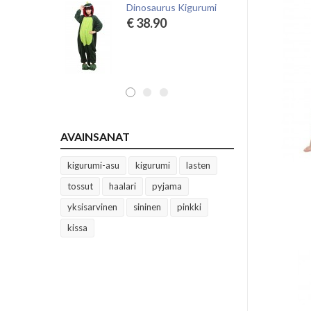
Dinosaurus Kigurumi
Ap
€ 38.90
€
AVAINSANAT
kigurumi-asu
kigurumi
lasten
tossut
haalari
pyjama
yksisarvinen
sininen
pinkki
kissa