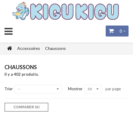
0
Accessoires
Chaussons
CHAUSSONS
Il y a 402 produits.
Trier
Montrer
par page
--
50
COMPARER (
0
)‎