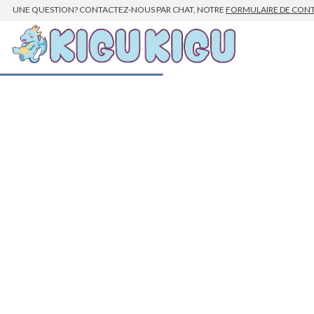
UNE QUESTION? CONTACTEZ-NOUS PAR CHAT, NOTRE
FORMULAIRE DE CON
Guide Taille
Guide Taille Kigurumi
Kigurumi Adultes
Votre taille
Tour de poitrine
Longueur é
Taille
S
130 - 159 cm
115 cm
47 c
M
160 - 169 cm
120 cm
48 c