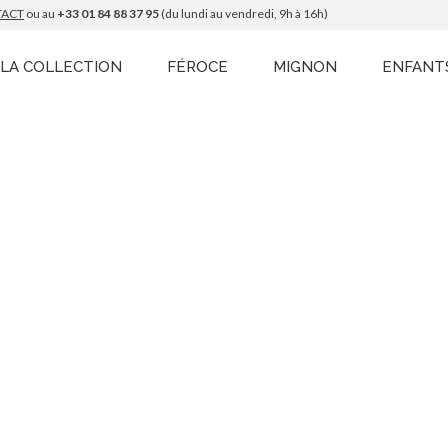
TACT
ou au
+33 01 84 88 37 95
(du lundi au vendredi, 9h à 16h)
LA COLLECTION
FÉROCE
MIGNON
ENFANT
paules
Longueur bras
Longueur totale
m
49 cm
130 cm
m
53 cm
140 cm