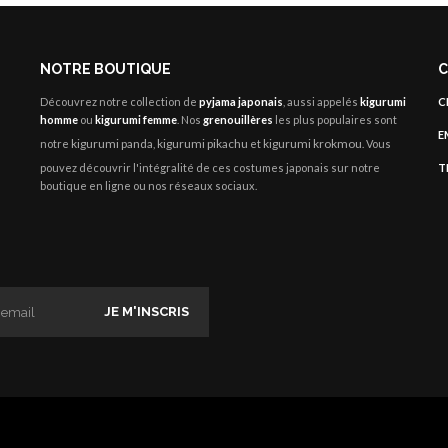
NOTRE BOUTIQUE
C
Découvrez notre collection de
pyjama japonais
, aussi appelés
kigurumi
C
homme
ou
kigurumi femme
. Nos
grenouillères
les plus populaires sont
E
kigurumi panda
kigurumi pikachu
kigurumi krokmou
notre
,
et
. Vous
pouvez découvrir l'intégralité de ces costumes japonais sur notre
T
boutique en ligne ou nos réseaux sociaux.
JE M'INSCRIS