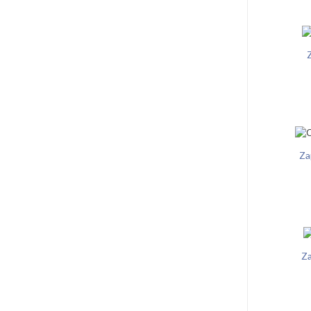
Z
Za
Za