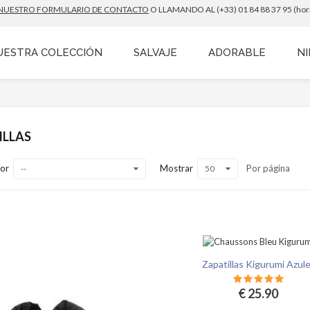
NUESTRO FORMULARIO DE CONTACTO
O LLAMANDO AL (+33) 01 84 88 37 95 (horari
UESTRA COLECCIÓN
SALVAJE
ADORABLE
N
ILLAS
or
Mostrar
Por página
--
50
queleto Kigurumi
Kigurumi Panda
 38.90
€ 38.90
Zapatillas Kigurumi Azul
€ 25.90