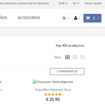
o: de lunes a viernes de 9 a 16 horas)
EUR
ES
Iniciar sesión
IÑOS
ACCESORIOS
0
Hay 402 productos.
Vista
COMPARAR (
0
)‎
es
Zapatillas Kigurumi Vaca
€ 25.90