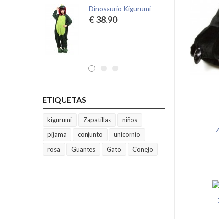
Dinosaurio Kigurumi
Mo
€ 38.90
€
ETIQUETAS
kigurumi
Zapatillas
niños
Z
pijama
conjunto
unicornio
rosa
Guantes
Gato
Conejo