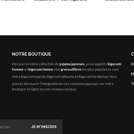
NOTRE BOUTIQUE
C
Découvrez notre collection de
pyjama japonais
, aussi appelés
kigurumi
C
homme
ou
kigurumi femme
. Nos
grenouillères
les plus populaires sont
E
kigurumi panda
kigurumi pikachu
kigurumi krokmou
notre
,
et
. Vous
pouvez découvrir l'intégralité de ces costumes japonais sur notre
T
boutique en ligne ou nos réseaux sociaux.
JE M'INSCRIS