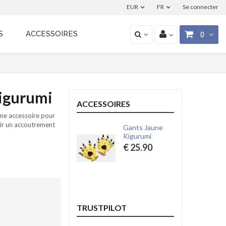
EUR
FR
Se connecter
S
ACCESSOIRES
0
igurumi
ACCESSOIRES
me accessoire pour
oir un accoutrement
Gants Jaune
Kigurumi
€ 25.90
TRUSTPILOT