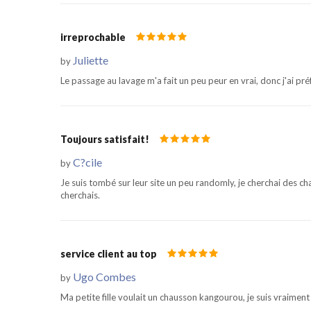
irreprochable
Juliette
by
Le passage au lavage m'a fait un peu peur en vrai, donc j'ai pré
Toujours satisfait!
C?cile
by
Je suis tombé sur leur site un peu randomly, je cherchai des cha
cherchais.
service client au top
Ugo Combes
by
Ma petite fille voulait un chausson kangourou, je suis vraimen