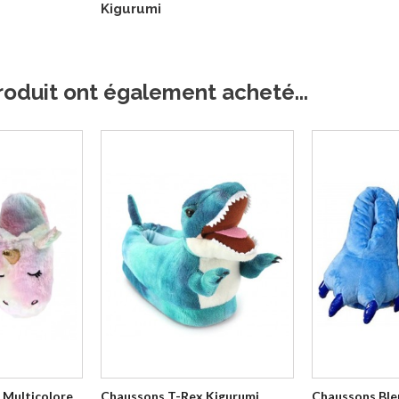
Kigurumi
roduit ont également acheté...
 Multicolore
Chaussons T-Rex Kigurumi
Chaussons Ble