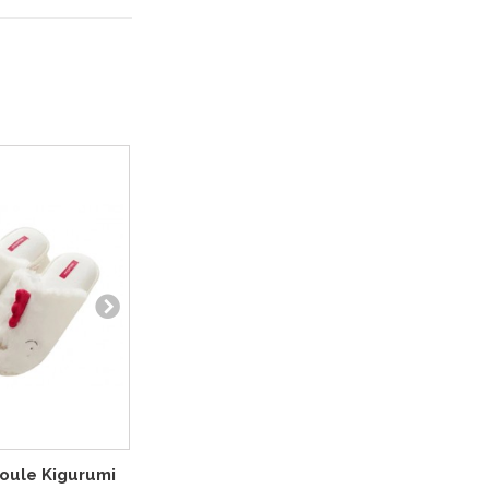
oule Kigurumi
Chaussons Diable Kigurumi
Chausson