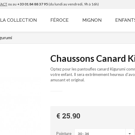
TACT
ou au
+33 01 84 88 37 95
(du lundi au vendredi, 9h à 16h)
LA COLLECTION
FÉROCE
MIGNON
ENFANT
gurumi
Chaussons Canard K
Optez pour les pantoufles canard Kigurumi com
votre enfant. Il sera extrêmement heureux d’av
amusant et original.
€ 25.90
Pointure
30 - 34