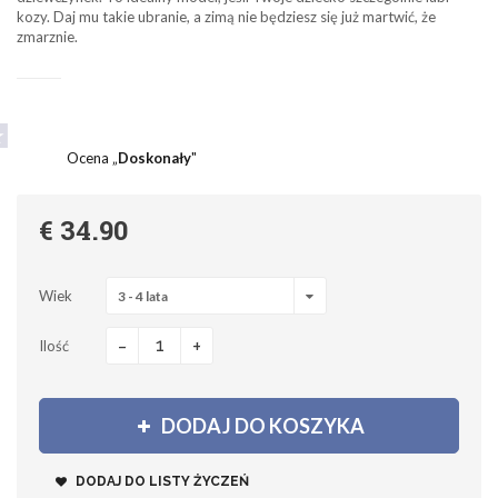
kozy. Daj mu takie ubranie, a zimą nie będziesz się już martwić, że
zmarznie.
Ocena „
Doskonały
"
€ 34.90
Wiek
3 - 4 lata
-
+
Ilość
DODAJ DO KOSZYKA
DODAJ DO LISTY ŻYCZEŃ