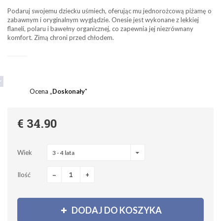
Podaruj swojemu dziecku uśmiech, oferując mu jednorożcową piżamę o
zabawnym i oryginalnym wyglądzie. Onesie jest wykonane z lekkiej
flaneli, polaru i bawełny organicznej, co zapewnia jej niezrównany
komfort. Zimą chroni przed chłodem.
Ocena „
Doskonały
"
€ 34.90
Wiek
3 - 4 lata
-
+
Ilość
DODAJ DO KOSZYKA