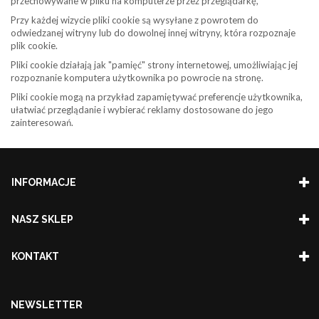
przechowywane w pliku na komputerze przez przeglądarkę,
Przy każdej wizycie pliki cookie są wysyłane z powrotem do
odwiedzanej witryny lub do dowolnej innej witryny, która rozpoznaje
plik cookie.
Pliki cookie działają jak "pamięć" strony internetowej, umożliwiając jej
rozpoznanie komputera użytkownika po powrocie na stronę.
Pliki cookie mogą na przykład zapamiętywać preferencje użytkownika,
ułatwiać przeglądanie i wybierać reklamy dostosowane do jego
zainteresowań.
INFORMACJE
NASZ SKLEP
KONTAKT
NEWSLETTER