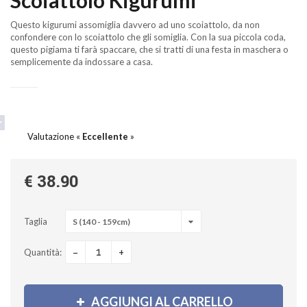
Scoiattolo Kigurumi
Questo kigurumi assomiglia davvero ad uno scoiattolo, da non
confondere con lo scoiattolo che gli somiglia. Con la sua piccola coda,
questo pigiama ti farà spaccare, che si tratti di una festa in maschera o
semplicemente da indossare a casa.
Valutazione «
Eccellente
»
€ 38.90
Taglia
S (140 - 159cm)
-
+
Quantità:
AGGIUNGI AL CARRELLO