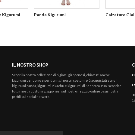
e Kigurumi
Panda Kigurumi
Calzature Gial
IL NOSTRO SHOP
C
Scopri la nostra collezione di pigiami giapponesi, chiamati anche
C
kigurumi per uomo e per donna.
I nostri costumi più acquistati sono il
E
kigurumi panda, kigurumi Pikachu e kigurumi di Sdentato. Puoi scoprire
tutti i nostri costumi giapponesi sul nostro negozio online o sui nostri
T
profili sui social network.
16