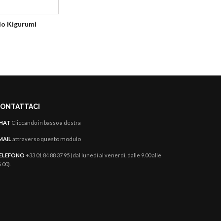
lo Kigurumi
Dinosauro Kigurumi
ONTATTACI
HAT
Cliccando in basso a destra
questo modulo
MAIL
attraverso
ELEFONO
+33 01 84 88 37 95 (dal lunedì al venerdì, dalle 9.00 alle
.00).