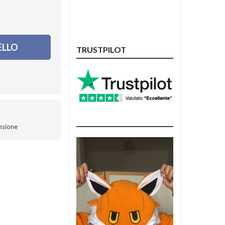
ELLO
TRUSTPILOT
nsione