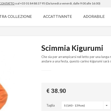
 CONTATTO
o al +33 01 84 88 37 95 (Da lunedì a venerdì,
dalle 9:00 alle 16:00
)
TRA COLLEZIONE
ACCATTIVANTE
ADORABILE
Scimmia Kigurumi
Che sia per arrampicarsi nel letto per una lunga 
andare a una festa, questo carino kigurumi sarà 
€ 38.90
Taglia
S (140 - 159cm)