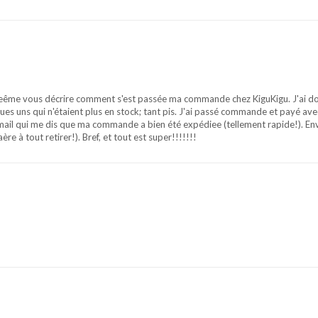
 meême vous décrire comment s'est passée ma commande chez KiguKigu. J'ai d
lques uns qui n'étaient plus en stock; tant pis. J'ai passé commande et payé av
email qui me dis que ma commande a bien été expédiee (tellement rapide!). Env
re à tout retirer!). Bref, et tout est super!!!!!!!