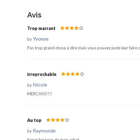
Avis
Trop marrant
Yvonne
by
Pas trop grand chose à dire mais vous pouvez juste leur faire c
irreprochable
Nicole
by
MERCIIIIII!!!!
Au top
Raymonde
by
Super heureux de mon achat.