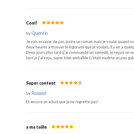
Cool!
Quentin
by
Je vais essayer de pas écrire un roman mais je voulai quand
deux heures à trouver le kigurumi que je voulais, il y en a que
Deux jours plus tard (j'ai commandé un samedi), je reçois un 
tard je j'ai reçu, super bien emballée (c'était meême un peu galaè
Super content
Roland
by
Et encore un achat que je ne regrette pas!
a ma taille