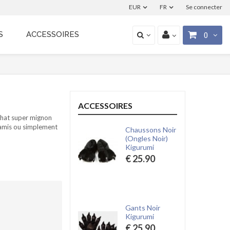
EUR
FR
Se connecter
S
ACCESSOIRES
0
ACCESSOIRES
hat super mignon
e amis ou simplement
Chaussons Noir
(Ongles Noir)
Kigurumi
€ 25.90
Gants Noir
Kigurumi
€ 25.90