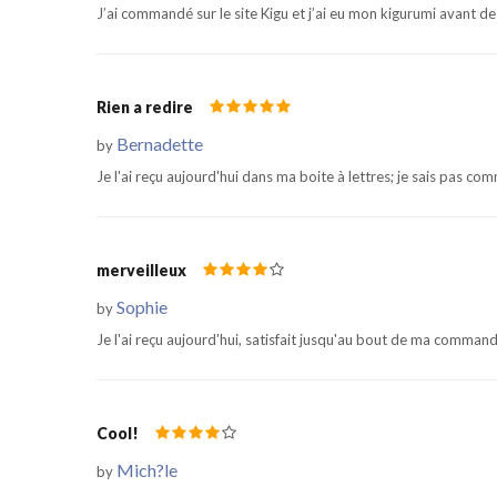
J’ai commandé sur le site Kigu et j’ai eu mon kigurumi avant de 
Rien a redire
Bernadette
by
Je l'ai reçu aujourd'hui dans ma boite à lettres; je sais pas com
merveilleux
Sophie
by
Je l'ai reçu aujourd'hui, satisfait jusqu'au bout de ma command
Cool!
Mich?le
by