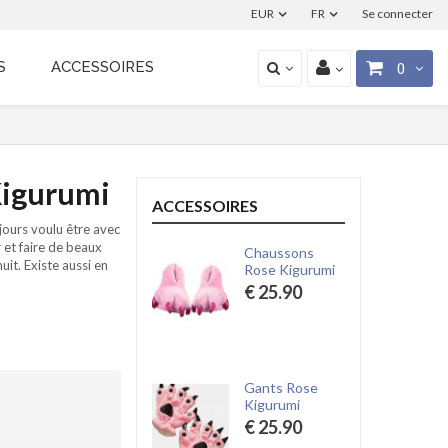
EUR
FR
Se connecter
S
ACCESSOIRES
0
Kigurumi
ACCESSOIRES
ours voulu être avec
r et faire de beaux
Chaussons
uit. Existe aussi en
Rose Kigurumi
€ 25.90
Gants Rose
Kigurumi
€ 25.90