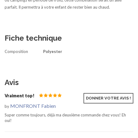
ou campings en période de froid, cette combinaison serait un allié
parfait. Il permettra à votre enfant de rester bien au chaud.
Fiche technique
Composition
Polyester
Avis
Vraiment top!
Jan 17, 2021
DONNER VOTRE AVIS !
MONFRONT Fabien
by
Super comme toujours, déjà ma deuxième commande chez vous! Eh
oui!