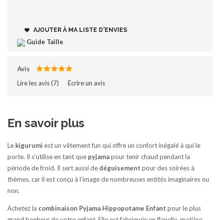
AJOUTER À MA LISTE D'ENVIES
Guide Taille
Avis
Lire les avis (
7
)‎
Écrire un avis
En savoir plus
Le
kigurumi
est un vêtement fun qui offre un confort inégalé à qui le
porte. Il s’utilise en tant que
pyjama
pour tenir chaud pendant la
période de froid. Il sert aussi de
déguisement
pour des soirées à
thèmes, car il est conçu à l’image de nombreuses entités imaginaires ou
non.
Achetez la
combinaison
Pyjama Hippopotame
Enfant
pour le plus
grand bonheur de votre enfant. Elle est fabriquée en flanelle, matière