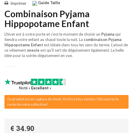
Guide Taille
Imprimer
Combinaison Pyjama
Hippopotame Enfant
L’hiver est à votre porte et c’est le moment de choisir un
Pyjama
qui
tiendra votre enfant au chaud toute la nuit. La
combinaison
Pyjama
Hippopotame
Enfant
est idéale dans tous les sens du terme. L’atout de
ce vêtement
onesie
est qu’il sert de déguisement également. La belle
idée pour la soirée déguisement en vue.
Noté «
Excellent
»
Ce produit est en rupture de stock. On les a tous vendus! Découvrez le
reste de notre collection!
€ 34.90