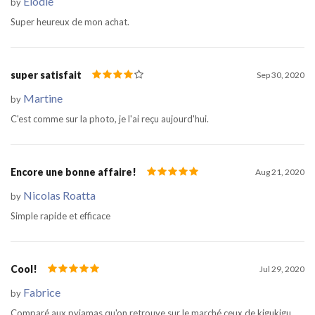
Elodie
by
Super heureux de mon achat.
super satisfait
Sep 30, 2020
Martine
by
C'est comme sur la photo, je l'ai reçu aujourd'hui.
Encore une bonne affaire!
Aug 21, 2020
Nicolas Roatta
by
Simple rapide et efficace
Cool!
Jul 29, 2020
Fabrice
by
Comparé aux pyjamas qu'on retrouve sur le marché ceux de kigukigu