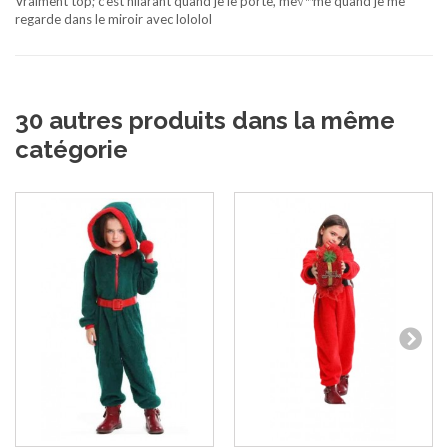
Vraiment top; c'est hilarant quand je le porte, me√™me quand je me
regarde dans le miroir avec lololol
30 autres produits dans la même
catégorie