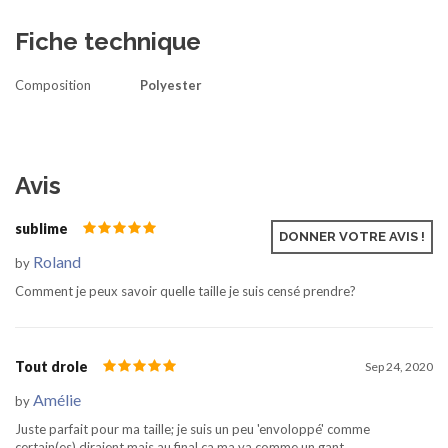
Fiche technique
Composition
Polyester
Avis
sublime
Dec 28, 2020
DONNER VOTRE AVIS !
Roland
by
Comment je peux savoir quelle taille je suis censé prendre?
Tout drole
Sep 24, 2020
Amélie
by
Juste parfait pour ma taille; je suis un peu 'envoloppé' comme
certain(es) diraient mais au final ça ma va comme un gant