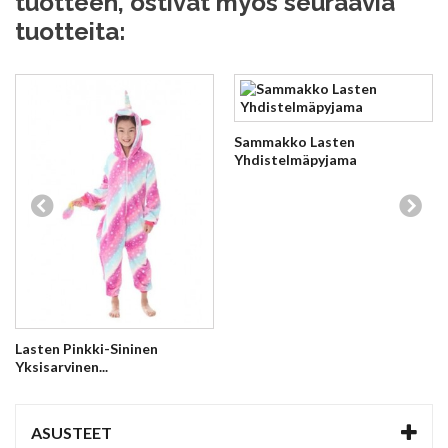
tuotteen, ostivat myös seuraavia
tuotteita:
Sammakko Lasten
Yhdistelmäpyjama
Lasten Pinkki-Sininen
Yksisarvinen...
ASUSTEET