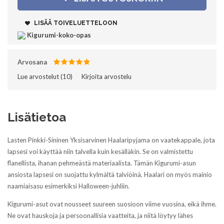
LISÄÄ TOIVELUETTELOON
Kigurumi-koko-opas
Arvosana
Lue arvostelut (
10
)‎
Kirjoita arvostelu
Lisätietoa
Lasten Pinkki-Sininen Yksisarvinen Haalaripyjama on vaatekappale, jota
lapsesi voi käyttää niin talvella kuin kesälläkin. Se on valmistettu
flanellista, ihanan pehmeästä materiaalista. Tämän Kigurumi-asun
ansiosta lapsesi on suojattu kylmältä talviöinä. Haalari on myös mainio
naamiaisasu esimerkiksi Halloween-juhliin.
Kigurumi-asut ovat nousseet suureen suosioon viime vuosina, eikä ihme.
Ne ovat hauskoja ja persoonallisia vaatteita, ja niitä löytyy lähes