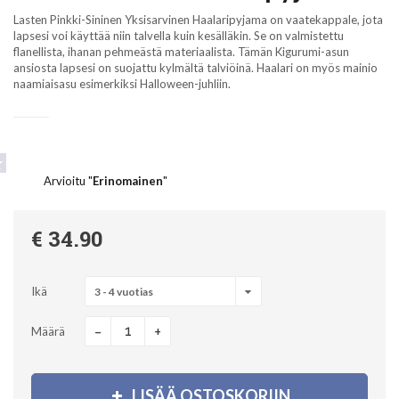
Lasten Pinkki-Sininen Yksisarvinen Haalaripyjama on vaatekappale, jota
lapsesi voi käyttää niin talvella kuin kesälläkin. Se on valmistettu
flanellista, ihanan pehmeästä materiaalista. Tämän Kigurumi-asun
ansiosta lapsesi on suojattu kylmältä talviöinä. Haalari on myös mainio
naamiaisasu esimerkiksi Halloween-juhliin.
Arvioitu "
Erinomainen
"
€ 34.90
Ikä
3 - 4 vuotias
-
+
Määrä
LISÄÄ OSTOSKORIIN