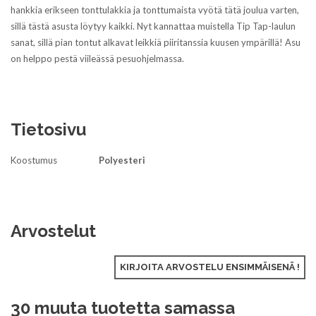
hankkia erikseen tonttulakkia ja tonttumaista vyötä tätä joulua varten,
sillä tästä asusta löytyy kaikki. Nyt kannattaa muistella Tip Tap-laulun
sanat, sillä pian tontut alkavat leikkiä piiritanssia kuusen ympärillä! Asu
on helppo pestä viileässä pesuohjelmassa.
Tietosivu
Koostumus
Polyesteri
Arvostelut
KIRJOITA ARVOSTELU ENSIMMÄISENÄ !
30 muuta tuotetta samassa