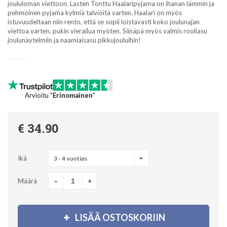
joululoman viettoon. Lasten Tonttu Haalaripyjama on ihanan lämmin ja
pehmoinen pyjama kylmiä talviöitä varten. Haalari on myös
istuvuudeltaan niin rento, että se sopii loistavasti koko joulunajan
viettoa varten, pukin vierailua myöten. Siinäpä myös valmis rooliasu
joulunäytelmiin ja naamiaisasu pikkujouluihin!
Arvioitu "
Erinomainen
"
€ 34.90
Ikä
3 - 4 vuotias
-
+
Määrä
LISÄÄ OSTOSKORIIN