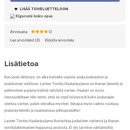
LISÄÄ TOIVELUETTELOON
Kigurumi-koko-opas
Arvosana
Lue arvostelut (
3
)‎
Kirjoita arvostelu
Lisätietoa
Kun joulu lähestyy, on aika katsella sopivia asuja jouluaaton ja
joululoman viettoon. Lasten Tonttu Haalaripyjama on ihanan lämmin ja
pehmoinen pyjama kylmiä talviöitä varten. Haalari on myös
istuvuudeltaan niin rento, että se sopii loistavasti koko joulunajan
viettoa varten, pukin vierailua myöten. Siinäpä myös valmis rooliasu
joulunäytelmiin ja naamiaisasu pikkujouluihin!
Lasten Tonttu Haalaripyjama ihastuttaa jouluisten väriensä ja ihanan
tonttulakkimaisen huppunsa ansiosta. Ei siis tarvitse välttämättä