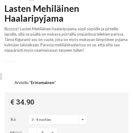
Lasten Mehiläinen
Haalaripyjama
Bzzzzzz! Lasten Mehiläinen Haalaripyjama sopii söpöille ja pirteille
lapsille, sillä se päällä on mukava pörräillä ympäriinsä leikkien parissa.
Tämä Kigurumi-asu on vaate, joka on myös mukavan lämpöinen pyjama
kylmään talviaikaan. Parasta mehiläishaalarissa on se, että siitä saa
näppärästi myös naamiaisasun tarpeen tullen!
Arvioitu "
Erinomainen
"
€ 34.90
Ikä
3 - 4 vuotias
-
Määrä