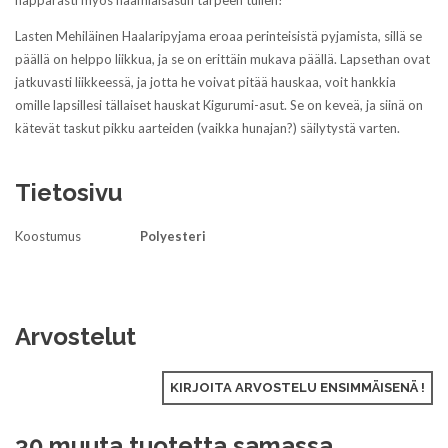
näppärästi myös naamiaisasun tarpeen tullen!
Lasten Mehiläinen Haalaripyjama eroaa perinteisistä pyjamista, sillä se
päällä on helppo liikkua, ja se on erittäin mukava päällä. Lapsethan ovat
jatkuvasti liikkeessä, ja jotta he voivat pitää hauskaa, voit hankkia
omille lapsillesi tällaiset hauskat Kigurumi-asut. Se on keveä, ja siinä on
kätevät taskut pikku aarteiden (vaikka hunajan?) säilytystä varten.
Tietosivu
Koostumus
Polyesteri
Arvostelut
KIRJOITA ARVOSTELU ENSIMMÄISENÄ !
30 muuta tuotetta samassa