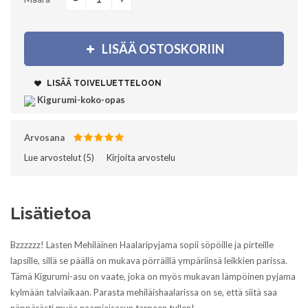
+
LISÄÄ OSTOSKORIIN
LISÄÄ TOIVELUETTELOON
Kigurumi-koko-opas
Arvosana
Lue arvostelut (
5
)‎
Kirjoita arvostelu
Lisätietoa
Bzzzzzz! Lasten Mehiläinen Haalaripyjama sopii söpöille ja pirteille
lapsille, sillä se päällä on mukava pörräillä ympäriinsä leikkien parissa.
Tämä Kigurumi-asu on vaate, joka on myös mukavan lämpöinen pyjama
kylmään talviaikaan. Parasta mehiläishaalarissa on se, että siitä saa