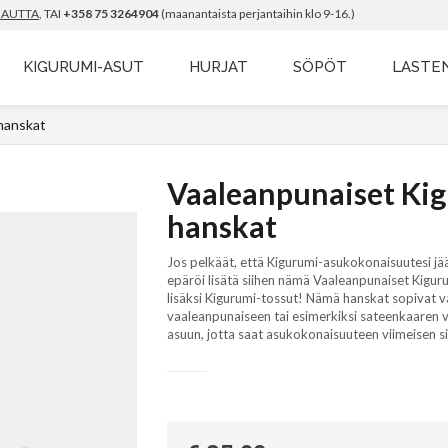
KAUTTA
, TAI
+358 75 3264904
(maanantaista perjantaihin klo 9-16.)
KIGURUMI-ASUT
HURJAT
SÖPÖT
LASTE
hanskat
Vaaleanpunaiset Ki
hanskat
Jos pelkäät, että Kigurumi-asukokonaisuutesi jää l
epäröi lisätä siihen nämä Vaaleanpunaiset Kiguru
lisäksi Kigurumi-tossut! Nämä hanskat sopivat v
vaaleanpunaiseen tai esimerkiksi sateenkaaren 
asuun, jotta saat asukokonaisuuteen viimeisen s