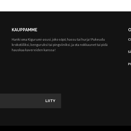
KAUPPAMME
O
Hanki oma Kigurumi-asusi, joko söpö, hassu tai hurja! Pukeudu
C
krokotiiliksi, kenguruksi tai pingviiniksi, ja ota nokkaunet tai pidä
hauskaa kavereiden kanssa!
S
P
LIITY