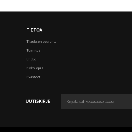
TIETOA
Tilauksen seuranta
Toimitus
Ehdot
Koko-opas
Evästeet
UUTISKIRJE