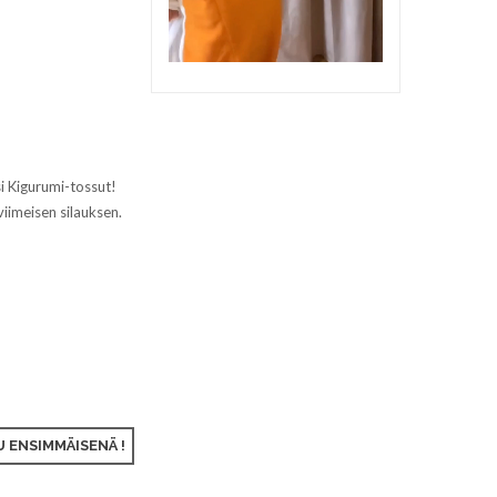
si Kigurumi-tossut!
viimeisen silauksen.
 ENSIMMÄISENÄ !