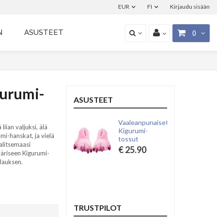
EUR
FI
Kirjaudu sisään
N
ASUSTEET
0
gurumi-
ASUSTEET
Vaaleanpunaiset
iian valjuksi, älä
Kigurumi-
mi-hanskat, ja vielä
tossut
alitsemaasi
€ 25.90
väriseen Kigurumi-
ilauksen.
TRUSTPILOT