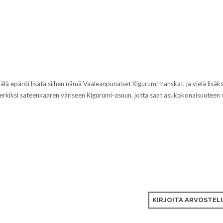
, älä epäröi lisätä siihen nämä Vaaleanpunaiset Kigurumi-hanskat, ja vielä lisäk
rkiksi sateenkaaren väriseen Kigurumi-asuun, jotta saat asukokonaisuuteen 
KIRJOITA ARVOSTELU