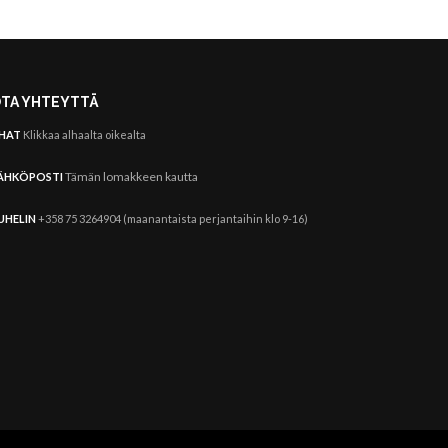
TA YHTEYTTÄ
HAT
Klikkaa alhaalta oikealta
Tämän lomakkeen kautta
ÄHKÖPOSTI
UHELIN
+358 75 3264904 (maanantaista perjantaihin klo 9-16)