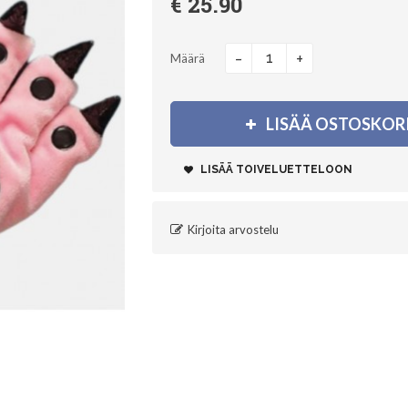
€ 25.90
-
+
Määrä
LISÄÄ OSTOSKOR
LISÄÄ TOIVELUETTELOON
Kirjoita arvostelu