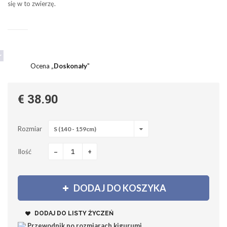
się w to zwierzę.
Ocena „
Doskonały
"
€ 38.90
Rozmiar
S (140 - 159cm)
-
+
Ilość
DODAJ DO KOSZYKA
DODAJ DO LISTY ŻYCZEŃ
Przewodnik po rozmiarach kigurumi