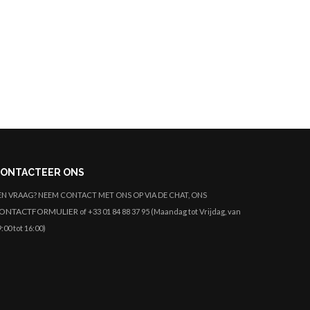
Eekhoorn Chipmunk Onesie
Blauwe Kon
ONTACTEER ONS
EN VRAAG? NEEM CONTACT MET ONS OP VIA DE CHAT, ONS
ONTACTFORMULIER
of +33 01 84 88 37 95 (Maandag tot Vrijdag, van
:00 tot 16:00)