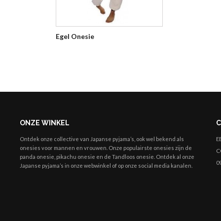
Egel Onesie
ONZE WINKEL
C
Ontdek onze collective van Japanse pyjama’s, ook wel bekend als
E
onesies
voor mannen en vrouwen. Onze populairste onesies zijn de
C
panda onesie, pikachu onesie en de Tandloos onesie. Ontdek al onze
09
Japanse pyjama’s in onze webwinkel of op onze social media kanalen.