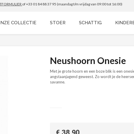
TFORMULIER
of +33 01 84 88 37 95 (maandag t/m vrijdag van 09:00 tot 16:00)
NZE COLLECTIE
STOER
SCHATTIG
KINDER
Neushoorn Onesie
Met je grote hoorn en een boze blik is een onesi
angstaanjagend geweest. Zo wordt je de heerser
savanne.
€ 38.90