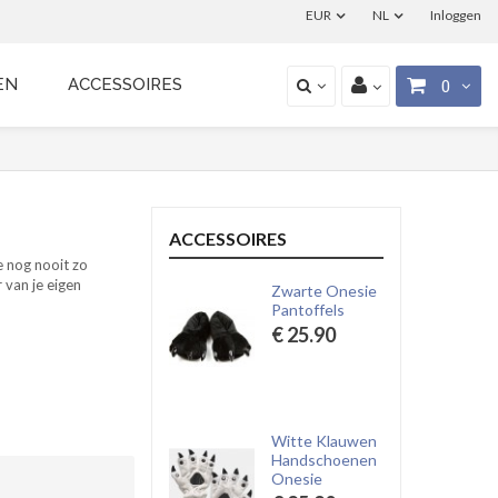
EUR
NL
Inloggen
EN
ACCESSOIRES
0
ACCESSOIRES
e nog nooit zo
 van je eigen
Zwarte Onesie
Pantoffels
€ 25.90
Witte Klauwen
Handschoenen
Onesie