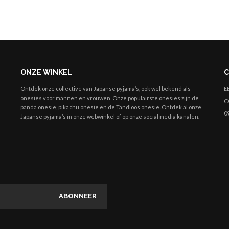
ONZE WINKEL
C
Ontdek onze collective van Japanse pyjama’s, ook wel bekend als
E
onesies
voor mannen en vrouwen. Onze populairste onesies zijn de
C
panda onesie, pikachu onesie en de Tandloos onesie. Ontdek al onze
09
Japanse pyjama’s in onze webwinkel of op onze social media kanalen.
ABONNEER