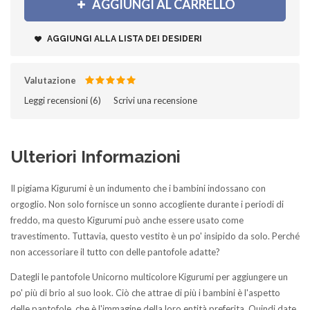
AGGIUNGI AL CARRELLO
AGGIUNGI ALLA LISTA DEI DESIDERI
Valutazione
Leggi recensioni (
6
)‎
Scrivi una recensione
Ulteriori Informazioni
Il pigiama Kigurumi è un indumento che i bambini indossano con
orgoglio. Non solo fornisce un sonno accogliente durante i periodi di
freddo, ma questo Kigurumi può anche essere usato come
travestimento. Tuttavia, questo vestito è un po' insipido da solo. Perché
non accessoriare il tutto con delle pantofole adatte?
Dategli le pantofole Unicorno multicolore Kigurumi per aggiungere un
po' più di brio al suo look. Ciò che attrae di più i bambini è l'aspetto
delle pantofole, che è l'immagine della loro entità preferita. Quindi date