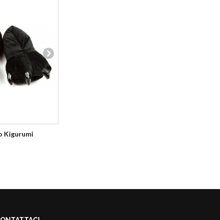
Pantofole Unicorno Rosa
Kigurumi
o Kigurumi