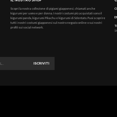
IL NOSTRO SHOP
C
Scopri la nostra collezione di pigiami giapponesi, chiamati anche
C
kigurumi per uomo e per donna.
I nostri costumi più acquistati sono il
E
kigurumi panda, kigurumi Pikachu e kigurumi di Sdentato. Puoi scoprire
tutti i nostri costumi giapponesi sul nostro negozio online o sui nostri
T
profili sui social network.
16
ISCRIVITI