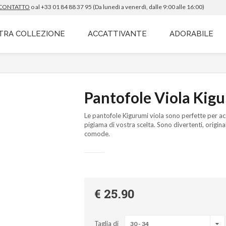
 CONTATTO
o al +33 01 84 88 37 95 (Da lunedì a venerdì,
dalle 9:00 alle 16:00
)
TRA COLLEZIONE
ACCATTIVANTE
ADORABILE
Pantofole Viola Kig
Le pantofole Kigurumi viola sono perfette per ac
pigiama di vostra scelta. Sono divertenti, origina
comode.
€ 25.90
Taglia di
30 - 34