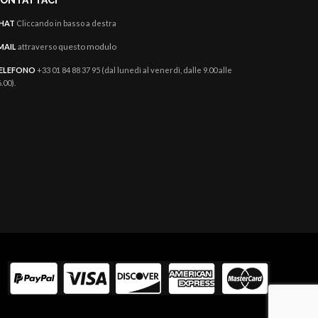
ONTATTACI
HAT
Cliccando in basso a destra
questo modulo
MAIL
attraverso
ELEFONO
+33 01 84 88 37 95 (dal lunedì al venerdì, dalle 9.00 alle
.00).