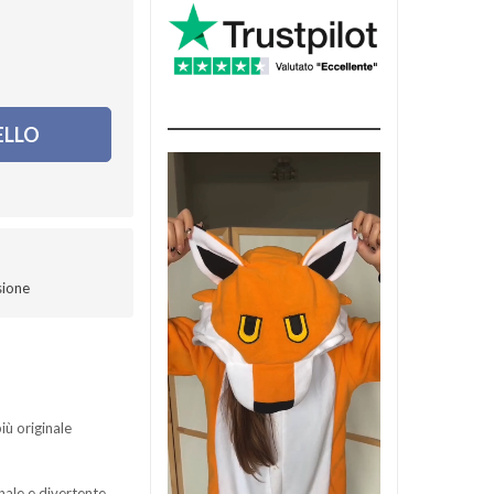
ELLO
sione
iù originale
nale e divertente.