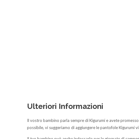
Ulteriori Informazioni
Il vostro bambino parla sempre di Kigurumi e avete promesso d
possibile, vi suggeriamo di aggiungere le pantofole Kigurumi v
Il tuo bambino può anche indossarlo per le giornate di campegg