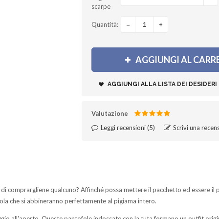
scarpe
-
+
Quantità:
AGGIUNGI AL CARR
AGGIUNGI ALLA LISTA DEI DESIDERI
Valutazione
Leggi recensioni (
5
)‎
Scrivi una recen
i comprargliene qualcuno? Affinché possa mettere il pacchetto ed essere il p
iola che si abbineranno perfettamente al pigiama intero.
io all'aperto. Queste pantofole indossate con la tuta formano un outfit origi