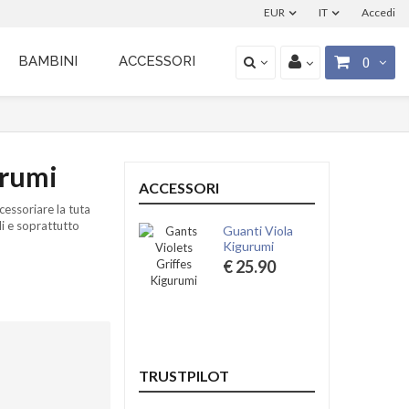
EUR
IT
Accedi
BAMBINI
ACCESSORI
0
urumi
ACCESSORI
cessoriare la tuta
li e soprattutto
Guanti Viola
Kigurumi
€ 25.90
TRUSTPILOT