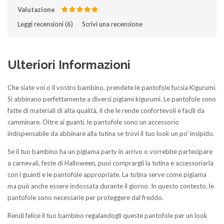
Valutazione
Leggi recensioni (
6
)‎
Scrivi una recensione
Ulteriori Informazioni
Che siate voi o il vostro bambino, prendete le pantofole fucsia Kigurumi.
Si abbinano perfettamente a diversi pigiami kigurumi. Le pantofole sono
fatte di materiali di alta qualità, il che le rende confortevoli e facili da
camminare. Oltre ai guanti, le pantofole sono un accessorio
indispensabile da abbinare alla tutina se trovi il tuo look un po' insipido.
Se il tuo bambino ha un pigiama party in arrivo o vorrebbe partecipare
a carnevali, feste di Halloween, puoi comprargli la tutina e accessoriarla
con i guanti e le pantofole appropriate. La tutina serve come pigiama
ma può anche essere indossata durante il giorno. In questo contesto, le
pantofole sono necessarie per proteggere dal freddo.
Rendi felice il tuo bambino regalandogli queste pantofole per un look