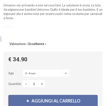
L'inverno sta arrivando e non sai cosa fare. La soluzione è ovvia. La tuta
da pigiama per bambini Unicorno Giallo è ideale per il tuo bambino. È un
kigurumi che è anche noto per essere usato come costume per carnevali
e feste.
Valutazione «
Eccellente
»
€ 34.90
Age
3 - 4 sez
-
+
Quantità:
AGGIUNGI AL CARRELLO