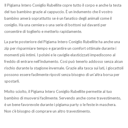
Il Pigiama Intero Coniglio Rubellite copre tutto il corpo e anche la testa
del tuo bambino grazie al cappuccio. È un indumento che il vostro
bambino amerà soprattutto se è un fanatico degli animali come il
coniglio. Ha una cerniera o una serie di bottoni sul davanti per
consentire di toglierlo e metterlo rapidamente.
La parte posteriore del Pigiama Intero Coniglio Rubellite ha anche una
zip per risparmiare tempo e garantire un comfort ottimale durante i
momenti più intimi. I polsini e le caviglie elasticizzati impediscono al
freddo di entrare nell'indumento. Così può tenerlo addosso senza alcun
rischio durante la stagione invernale. Grazie alla tasca sui lati, i giocattoli
possono essere facilmente riposti senza bisogno di un'altra borsa per
spostarli.
Molto sciolto, il Pigiama Intero Coniglio Rubellite permette al tuo
bambino di muoversi facilmente. Servendo anche come travestimento,
è un bene favorevole durante i pigiama party o le feste in maschera.
Non c'è bisogno di comprare un altro travestimento.