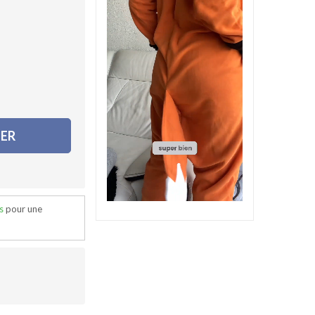
IER
s
pour une