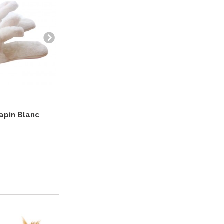
apin Blanc
Chaussons Poule Kigurumi
Chausson