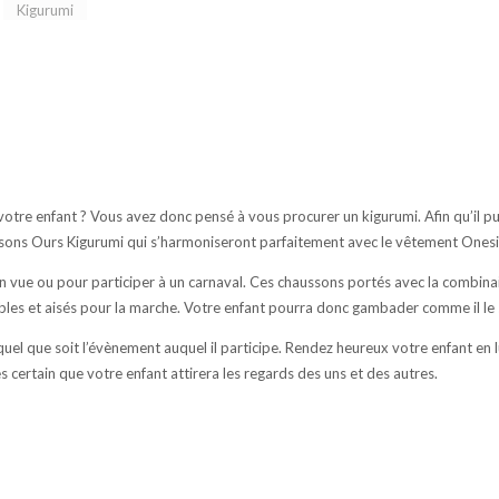
re enfant ? Vous avez donc pensé à vous procurer un kigurumi. Afin qu’il pui
ssons Ours Kigurumi qui s’harmoniseront parfaitement avec le vêtement Onesi
n vue ou pour participer à un carnaval. Ces chaussons portés avec la combinai
ables et aisés pour la marche. Votre enfant pourra donc gambader comme il le 
el que soit l’évènement auquel il participe. Rendez heureux votre enfant en lu
certain que votre enfant attirera les regards des uns et des autres.