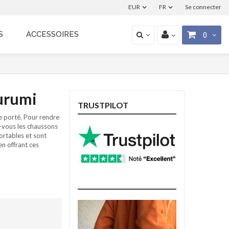
EUR
FR
Se connecter
S
ACCESSOIRES
0
urumi
TRUSTPILOT
e porté. Pour rendre
-vous les chaussons
ortables et sont
en offrant ces