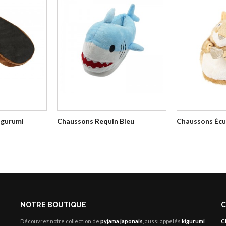
igurumi
Chaussons Requin Bleu
Chaussons Écu
NOTRE BOUTIQUE
C
Découvrez notre collection de
pyjama japonais
, aussi appelés
kigurumi
C