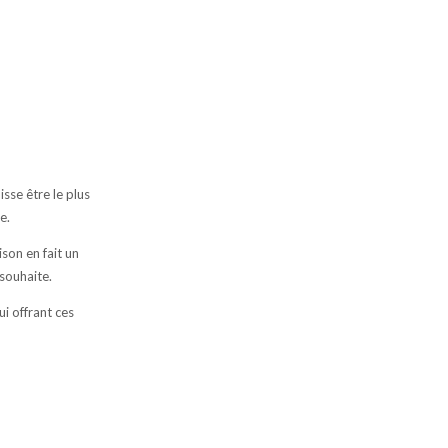
sse être le plus
e.
son en fait un
souhaite.
i offrant ces