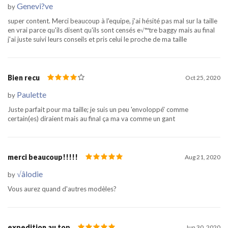
Genevi?ve
by
super content. Merci beaucoup à l'equipe, j'ai hésité pas mal sur la taille
en vrai parce qu'ils disent qu'ils sont censés e√™tre baggy mais au final
j'ai juste suivi leurs conseils et pris celui le proche de ma taille
Bien recu
Oct 25, 2020
Paulette
by
Juste parfait pour ma taille; je suis un peu 'envoloppé' comme
certain(es) diraient mais au final ça ma va comme un gant
merci beaucoup!!!!!
Aug 21, 2020
√âlodie
by
Vous aurez quand d'autres modèles?
expedition au top
Jun 30, 2020