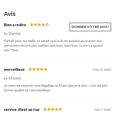
Avis
Rien a redire
Jan 12, 2021
DONNER VOTRE AVIS !
Denise
by
Parfait pour ma taille, ce serait cool si ils en avaient aussi pour des
personnes encore plus petites que mois mais bon, ca me va quand
me√™me!
merveilleux
Nov 24, 2020
Michel
by
Je viens de recevoir mon KiguKigu et il faut que je le dise : c'est de très
bonne qualité et c'est moelleux.
service client au top
Nov 7, 2020