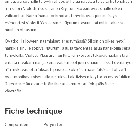
omaa, persoonallista tyyliäsi! Jos et halua näyttää tylsältä kotonakaan,
niin silloin Violetti Yksisarvinen Kigurumi-tossut ovat sinulle oikea
vaihtoehto. Nämä ihanan pehmoiset tohvelit ovat pirteä lisäys
esimerkiksi Violetti Yksisarvinen Kigurumi-asuun, tai mihin tahansa
muuhun oloasuun.
Ovatko Halloween-naamiaiset lähestymässä? Silloin on oikea hetki
hankkia sinulle sopiva Kigurumi-asu, ja täydentää asua hanskoilla sekä
tohveleilla. Violetti Yksisarvinen Kigurumi-tossut tekevät haalaristasi
entistä räväkämmän ja keräävät katseet juuri sinuun! Tossut ovat myös
niin mukavat, että jaksat tepastella koko illan naamiaisissa. Tohvelit
ovat monikäyttöiset, sillä ne tulevat aktiiviseen käyttöön myös juhlien
jälkeen: nehän ovat erittäin ihanat aamutossut jokapäiväiseen
käyttöön!
Fiche technique
Composition
Polyester