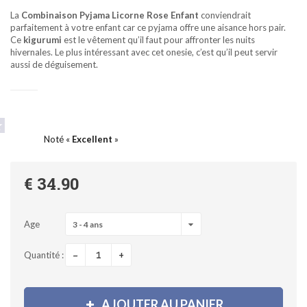
La
Combinaison Pyjama Licorne Rose Enfant
conviendrait
parfaitement à votre enfant car ce pyjama offre une aisance hors pair.
Ce
kigurumi
est le vêtement qu’il faut pour affronter les nuits
hivernales. Le plus intéressant avec cet onesie, c’est qu’il peut servir
aussi de déguisement.
Noté «
Excellent
»
€ 34.90
Age
3 - 4 ans
-
+
Quantité :
AJOUTER AU PANIER