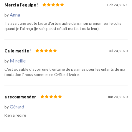
Merci a l'equipe!
Feb 24, 2021
Anna
by
Il y avait une petite faute d'ortographe dans mon prénom sur le colis
quand je l'ai reçu (je sais pas si c'était ma faut ou la leur).
Ca le merite!
Jul 24, 2020
Mireille
by
C'est possible d'avoir une trentaine de pyjamas pour les enfants de ma
fondation ? nous sommes en C√¥te d'Ivoire.
a recommender
Jun 20, 2020
Gérard
by
Rien a redire