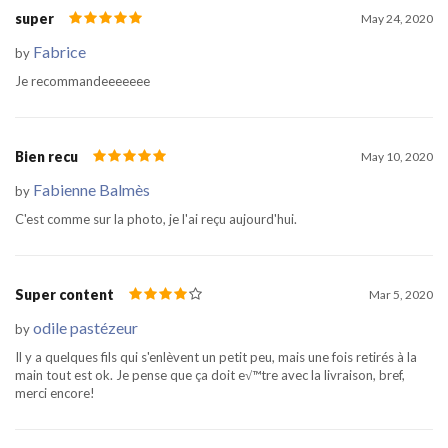
super
May 24, 2020
Fabrice
by
Je recommandeeeeeee
Bien recu
May 10, 2020
Fabienne Balmès
by
C'est comme sur la photo, je l'ai reçu aujourd'hui.
Super content
Mar 5, 2020
odile pastézeur
by
Il y a quelques fils qui s'enlèvent un petit peu, mais une fois retirés à la
main tout est ok. Je pense que ça doit e√™tre avec la livraison, bref,
merci encore!