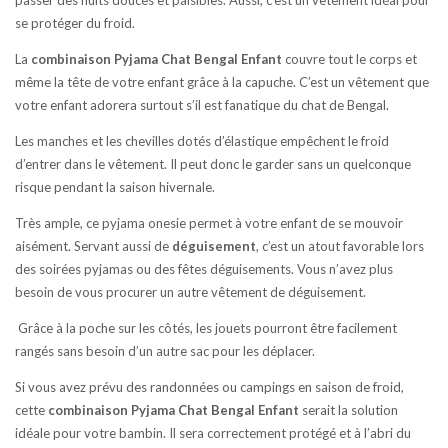
passer des nuits douces et paisibles. Aussi, c’est un vêtement idéal pour
se protéger du froid.
La
combinaison
Pyjama Chat Bengal
Enfant
couvre tout le corps et
même la tête de votre enfant grâce à la capuche. C’est un vêtement que
votre enfant adorera surtout s’il est fanatique du chat de Bengal.
Les manches et les chevilles dotés d’élastique empêchent le froid
d’entrer dans le vêtement. Il peut donc le garder sans un quelconque
risque pendant la saison hivernale.
Très ample, ce pyjama onesie permet à votre enfant de se mouvoir
aisément. Servant aussi de
déguisement
, c’est un atout favorable lors
des soirées pyjamas ou des fêtes déguisements. Vous n’avez plus
besoin de vous procurer un autre vêtement de déguisement.
Grâce à la poche sur les côtés, les jouets pourront être facilement
rangés sans besoin d’un autre sac pour les déplacer.
Si vous avez prévu des randonnées ou campings en saison de froid,
cette
combinaison
Pyjama Chat Bengal
Enfant
serait la solution
idéale pour votre bambin. Il sera correctement protégé et à l’abri du