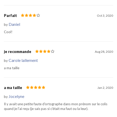
Parfait
Oct 3, 2020
Daniel
by
Cool!
je recommande
Aug 28, 2020
Carole lallement
by
a ma taille
a ma taille
Jan 2, 2020
Jocelyne
by
Il y avait une petite faute d'ortographe dans mon prénom sur le colis
quand je l'ai reçu (je sais pas si c'était ma faut ou la leur).