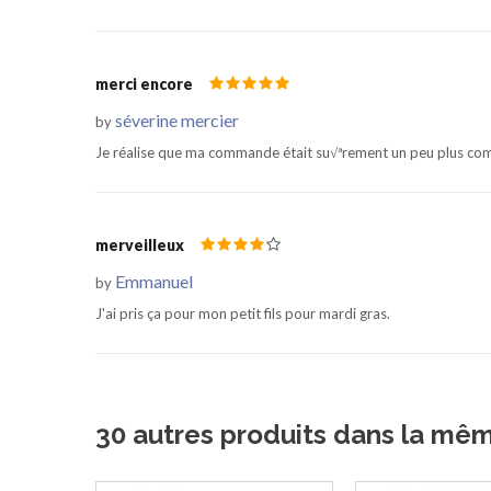
merci encore
séverine mercier
by
Je réalise que ma commande était su√ªrement un peu plus comp
merveilleux
Emmanuel
by
J'ai pris ça pour mon petit fils pour mardi gras.
30 autres produits dans la mê