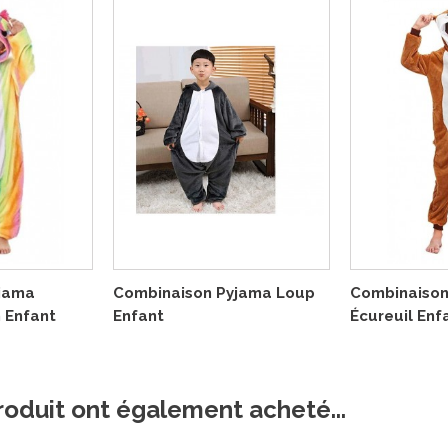
jama
Combinaison Pyjama Loup
Combinaison
n Enfant
Enfant
Écureuil Enf
roduit ont également acheté...