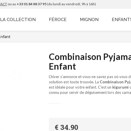
TACT
ou au
+33 01 84 88 37 95
(du lundi au vendredi, 9h à 16h)
LA COLLECTION
FÉROCE
MIGNON
ENFANT
Enfant
Combinaison Pyjama
Enfant
L’hiver s’annonce et vous ne savez pas où vous d
solution est toute trouvée. La
Combinaison
Pyj
est idéale pour votre enfant. C’est un
kigurumi
q
connu pour servir de déguisement lors des carnav
€ 34.90