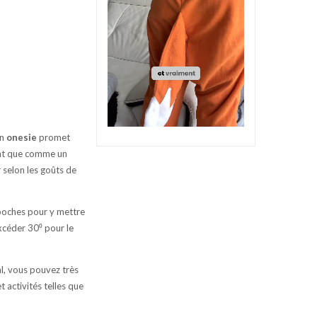
on
onesie
promet
ment que comme un
 selon les goûts de
s poches pour y mettre
excéder 30⁰ pour le
l, vous pouvez très
t activités telles que