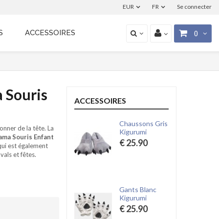
EUR
FR
Se connecter
S
ACCESSOIRES
0
 Souris
ACCESSOIRES
Chaussons Gris
onner de la tête. La
Kigurumi
ama Souris Enfant
€ 25.90
ui est également
als et fêtes.
Gants Blanc
Kigurumi
€ 25.90