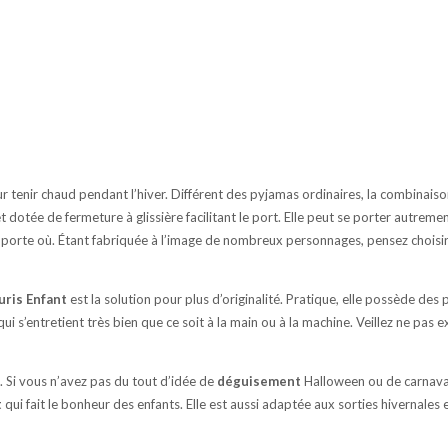
r tenir chaud pendant l’hiver. Différent des pyjamas ordinaires, la combinais
et dotée de fermeture à glissière facilitant le port. Elle peut se porter autre
mporte où. Étant fabriquée à l’image de nombreux personnages, pensez choisir
uris Enfant
est la solution pour plus d’originalité. Pratique, elle possède de
ui s’entretient très bien que ce soit à la main ou à la machine. Veillez ne pas 
t. Si vous n’avez pas du tout d’idée de
déguisement
Halloween ou de carnava
t
qui fait le bonheur des enfants. Elle est aussi adaptée aux sorties hivernales e