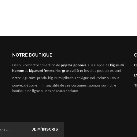
NOTRE BOUTIQUE
C
Découvrez notre collection de
pyjama japonais
, aussi appelés
kigurumi
C
homme
ou
kigurumi femme
. Nos
grenouillères
les plus populaires sont
E
kigurumi panda
kigurumi pikachu
kigurumi krokmou
notre
,
et
. Vous
pouvez découvrir l'intégralité de ces costumes japonais sur notre
T
boutique en ligne ou nos réseaux sociaux.
JE M'INSCRIS