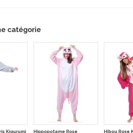
me catégorie
is Kigurumi
Hippopotame Rose
Hibou Rose 