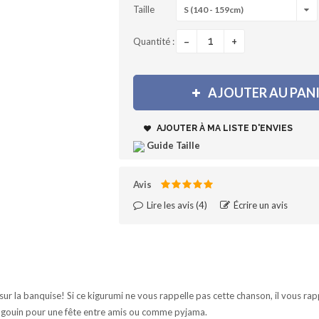
Taille
S (140 - 159cm)
-
+
Quantité :
AJOUTER AU PAN
AJOUTER À MA LISTE D'ENVIES
Guide Taille
Avis
Lire les avis (
4
)‎
Écrire un avis
sur la banquise! Si ce kigurumi ne vous rappelle pas cette chanson, il vous ra
pingouin pour une fête entre amis ou comme pyjama.