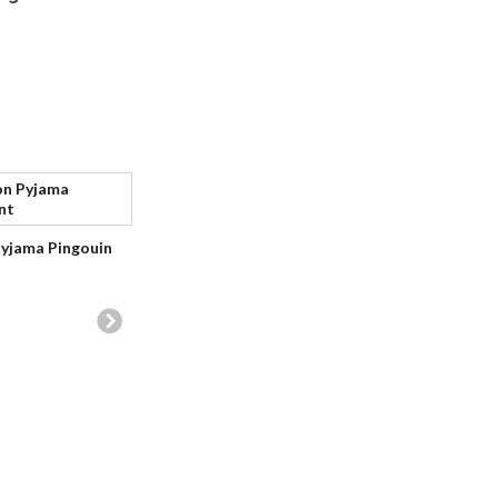
Kigurumi
yjama Pingouin