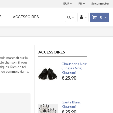
EUR
FR
Se connecter
S
ACCESSOIRES
0
ACCESSOIRES
ouin marchait sur la
tte chanson, il vous
Chaussons Noir
iques. Rien de tel
(Ongles Noir)
is ou comme pyjama.
Kigurumi
€ 25.90
Gants Blanc
Kigurumi
€ 25.90