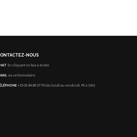
Combinaison Pyjama Cerf Enfant
Ours Polai
ONTACTEZ-NOUS
HAT
En cliquant en bas à droite
ce formulaire
MAIL
via
ÉLÉPHONE
+33 01 84 88 37 95 (du lundi au vendredi, 9h à 16h)