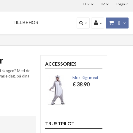
EUR
SV
Logga in
TILLBEHÖR
0
r
ACCESSORIES
 i skogen? Med de
arje dag, på dina
Mus Kigurumi
€ 38.90
TRUSTPILOT