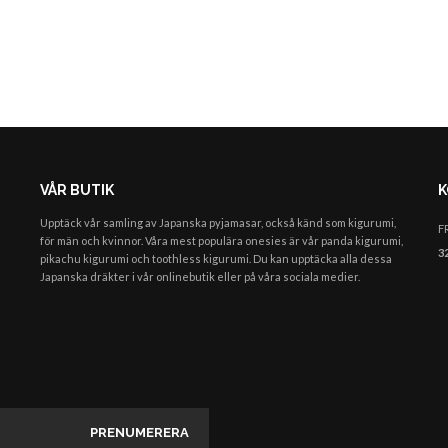
VÅR BUTIK
K
Upptäck vår samling av
Japanska pyjamasar
, också känd som kigurumi,
F
för män och kvinnor. Våra mest populära onesies är vår panda kigurumi,
3
pikachu kigurumi och toothless kigurumi. Du kan upptäcka alla dessa
Japanska
dräkter i vår
onlinebutik
eller
på
våra sociala medier.
PRENUMERERA