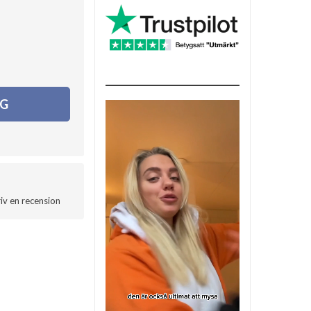
RG
iv en recension