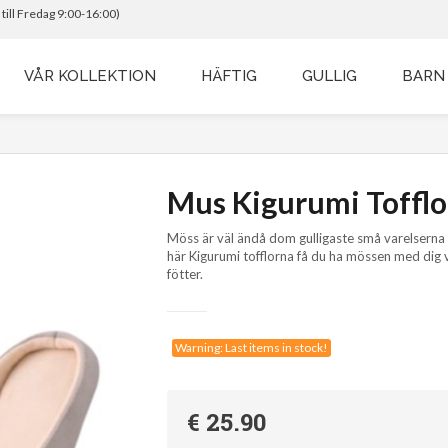
till Fredag 9:00-16:00)
VÅR KOLLEKTION
HÄFTIG
GULLIG
BARN
Mus Kigurumi Tofflo
Möss är väl ändå dom gulligaste små varelserna
här Kigurumi tofflorna få du ha mössen med dig v
fötter.
Warning: Last items in stock!
€ 25.90