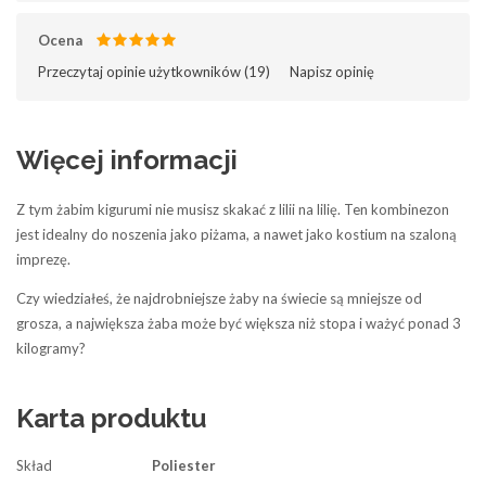
Ocena
Przeczytaj opinie użytkowników (
19
)‎
Napisz opinię
Więcej informacji
Z tym żabim
kigurumi
nie musisz skakać z lilii na lilię. Ten kombinezon
jest idealny do noszenia jako piżama, a nawet jako kostium na szaloną
imprezę.
Czy
wiedziałeś
,
że
n
ajdrobniejsze
żaby
na
świecie
są
mniejsze
od
grosza
, a
największa
żaba
może
być
większa
niż
stopa
i
ważyć
ponad
3
kilogramy
?
Karta produktu
Skład
Poliester