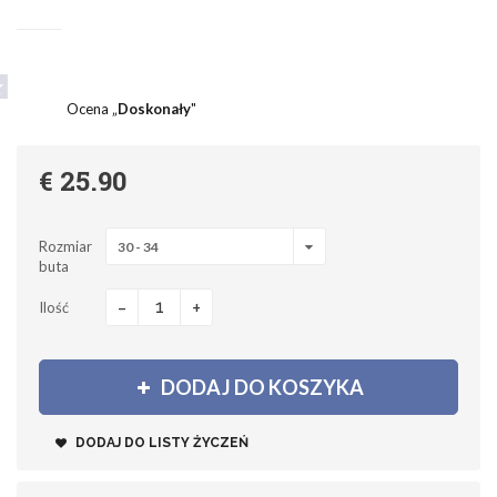
Ocena „
Doskonały
"
€ 25.90
Rozmiar
30 - 34
buta
-
+
Ilość
DODAJ DO KOSZYKA
DODAJ DO LISTY ŻYCZEŃ