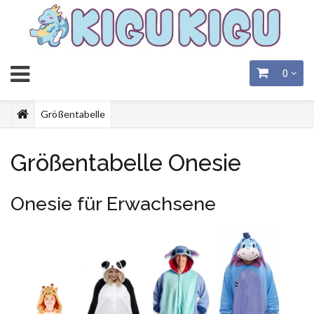
0
Größentabelle
Größentabelle Onesie
Onesie für Erwachsene