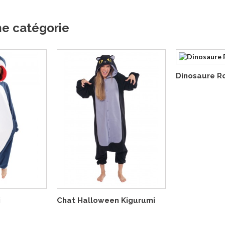
me catégorie
Dinosaure R
i
Chat Halloween Kigurumi