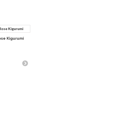
ose Kigurumi
Dragon Violet Kigurumi
Serpent 