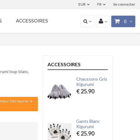
EUR
FR
Se connecter
S
ACCESSOIRES
0
ACCESSOIRES
rumi loup blanc.
Chaussons Gris
Kigurumi
€ 25.90
vendus! Découvrez le
Gants Blanc
Kigurumi
€ 25.90