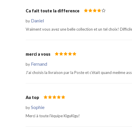
Ca fait toute la difference
Daniel
by
Vraiment vous avez une belle collection et un tel choix! Diffici
merci a vous
Fernand
by
J'ai choisis la livraison par la Poste et c'était quand meême as
Au top
Sophie
by
Merci à toute l'èquipe KiguKigu!