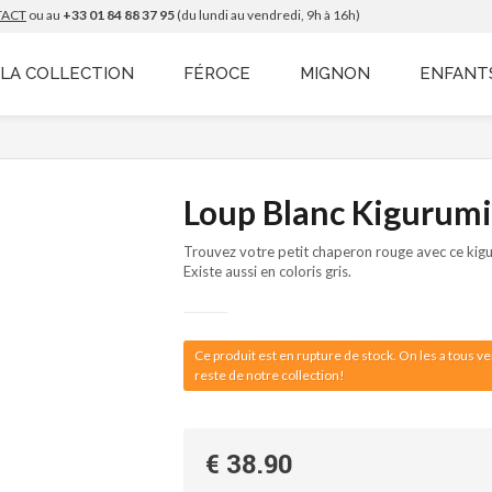
TACT
ou au
+33 01 84 88 37 95
(du lundi au vendredi, 9h à 16h)
LA COLLECTION
FÉROCE
MIGNON
ENFANT
Loup Blanc Kigurumi
Trouvez votre petit chaperon rouge avec ce kigu
Existe aussi en coloris gris.
Ce produit est en rupture de stock. On les a tous 
reste de notre collection!
€ 38.90