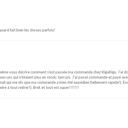
sard fait bien les choses parfois!
 meême vous décrire comment s'est passée ma commande chez KiguKigu. J'ai d
lques uns qui n'étaient plus en stock; tant pis. J'ai passé commande et payé av
email qui me dis que ma commande a bien été expédiee (tellement rapide!). Env
re à tout retirer!). Bref, et tout est super!!!!!!!