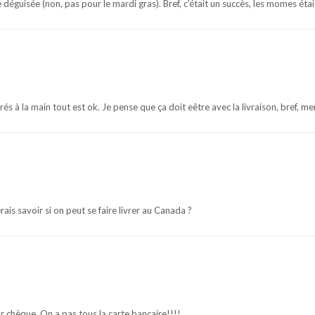
e déguisée (non, pas pour le mardi gras). Bref, c'était un succès, les momes ét
tirés à la main tout est ok. Je pense que ça doit eêtre avec la livraison, bref, m
ais savoir si on peut se faire livrer au Canada ?
r chèque. On a pas tous la carte bancaire!!!!