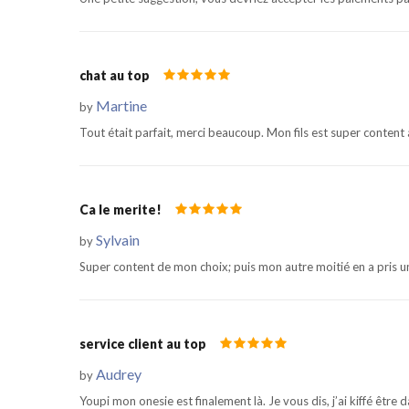
chat au top
Martine
by
Tout était parfait, merci beaucoup. Mon fils est super content
Ca le merite!
Sylvain
by
Super content de mon choix; puis mon autre moitié en a pris un
service client au top
Audrey
by
Youpi mon onesie est finalement là. Je vous dis, j’ai kiffé être 