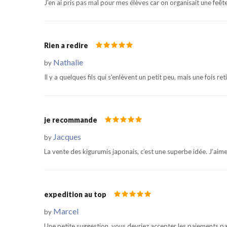
J'en ai pris pas mal pour mes élèves car on organisait une feêt
Rien a redire
Nathalie
by
Il y a quelques fils qui s'enlèvent un petit peu, mais une fois re
je recommande
Jacques
by
La vente des kigurumis japonais, c’est une superbe idée. J’aimer
expedition au top
Marcel
by
Une petite suggestion, vous devriez accepter les paiements pa