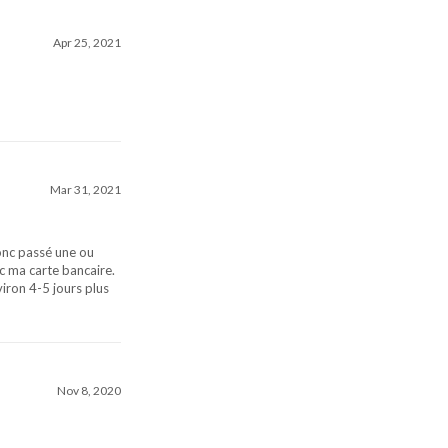
Apr 25, 2021
Mar 31, 2021
onc passé une ou
ec ma carte bancaire.
iron 4-5 jours plus
Nov 8, 2020