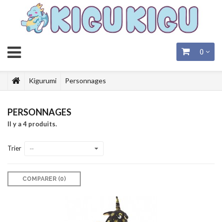
0
Kigurumi
Personnages
PERSONNAGES
Il y a 4 produits.
Trier
--
COMPARER (
0
)‎