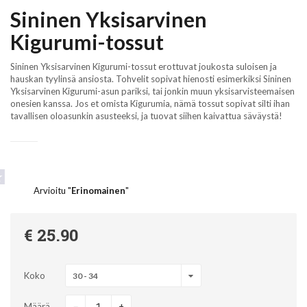
Sininen Yksisarvinen
Kigurumi-tossut
Sininen Yksisarvinen Kigurumi-tossut erottuvat joukosta suloisen ja
hauskan tyylinsä ansiosta. Tohvelit sopivat hienosti esimerkiksi Sininen
Yksisarvinen Kigurumi-asun pariksi, tai jonkin muun yksisarvisteemaisen
onesien kanssa. Jos et omista Kigurumia, nämä tossut sopivat silti ihan
tavallisen oloasunkin asusteeksi, ja tuovat siihen kaivattua säväystä!
Arvioitu "
Erinomainen
"
€ 25.90
Koko
30 - 34
-
Määrä