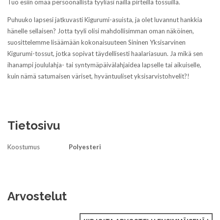
Tuo esiin omaa persoonallista tyyliäsi näillä pirteillä tossuilla.
Puhuuko lapsesi jatkuvasti Kigurumi-asuista, ja olet luvannut hankkia
hänelle sellaisen? Jotta tyyli olisi mahdollisimman oman näköinen,
suosittelemme lisäämään kokonaisuuteen Sininen Yksisarvinen
Kigurumi-tossut, jotka sopivat täydellisesti haalariasuun. Ja mikä sen
ihanampi joululahja- tai syntymäpäivälahjaidea lapselle tai aikuiselle,
kuin nämä satumaisen väriset, hyväntuuliset yksisarvistohvelit?!
Tietosivu
Koostumus
Polyesteri
Arvostelut