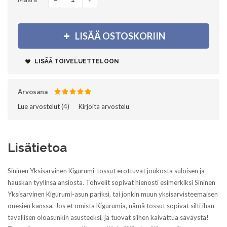
+
LISÄÄ OSTOSKORIIN
LISÄÄ TOIVELUETTELOON
Arvosana
Lue arvostelut (
4
)‎
Kirjoita arvostelu
Lisätietoa
Sininen Yksisarvinen Kigurumi-tossut erottuvat joukosta suloisen ja
hauskan tyylinsä ansiosta. Tohvelit sopivat hienosti esimerkiksi Sininen
Yksisarvinen Kigurumi-asun pariksi, tai jonkin muun yksisarvisteemaisen
onesien kanssa. Jos et omista Kigurumia, nämä tossut sopivat silti ihan
tavallisen oloasunkin asusteeksi, ja tuovat siihen kaivattua säväystä!