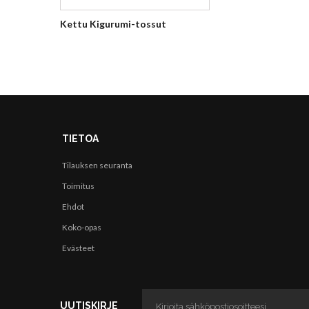
Kettu Kigurumi-tossut
TIETOA
Tilauksen seuranta
Toimitus
Ehdot
Koko-opas
Evästeet
UUTISKIRJE