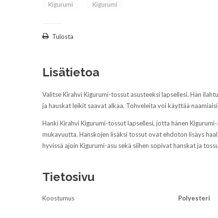
Tulosta
Lisätietoa
Valitse Kirahvi Kigurumi-tossut asusteeksi lapsellesi. Hän ilah
ja hauskat leikit saavat alkaa. Tohveleita voi käyttää naamiai
Hanki Kirahvi Kigurumi-tossut lapsellesi, jotta hänen Kigurumi-
mukavuutta. Hanskojen lisäksi tossut ovat ehdoton lisäys haala
hyvissä ajoin Kigurumi-asu sekä siihen sopivat hanskat ja toss
Tietosivu
Koostumus
Polyesteri