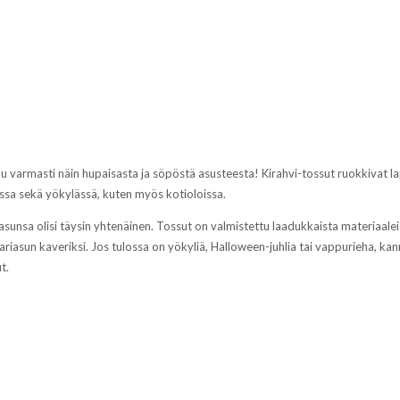
tuu varmasti näin hupaisasta ja söpöstä asusteesta! Kirahvi-tossut ruokkivat l
sissa sekä yökylässä, kuten myös kotioloissa.
asunsa olisi täysin yhtenäinen. Tossut on valmistettu laadukkaista materiaalei
riasun kaveriksi. Jos tulossa on yökyliä, Halloween-juhlia tai vappurieha, kan
ut.