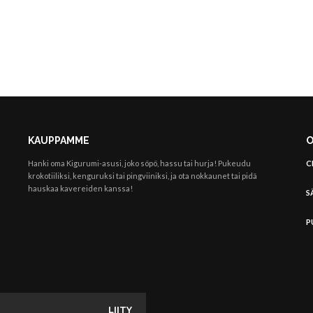
KAUPPAMME
O
Hanki oma Kigurumi-asusi, joko söpö, hassu tai hurja! Pukeudu
C
krokotiiliksi, kenguruksi tai pingviiniksi, ja ota nokkaunet tai pidä
hauskaa kavereiden kanssa!
S
P
LIITY