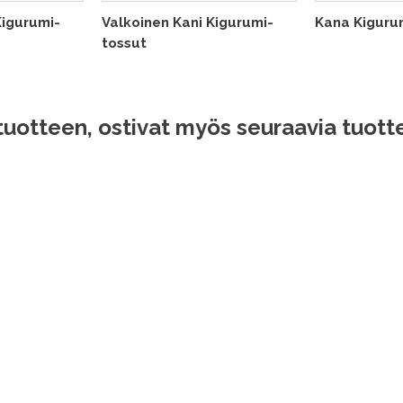
Kigurumi-
Valkoinen Kani Kigurumi-
Kana Kiguru
tossut
tuotteen, ostivat myös seuraavia tuotte