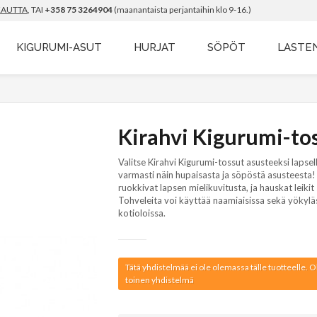
KAUTTA
, TAI
+358 75 3264904
(maanantaista perjantaihin klo 9-16.)
KIGURUMI-ASUT
HURJAT
SÖPÖT
LASTE
Kirahvi Kigurumi-to
Valitse Kirahvi Kigurumi-tossut asusteeksi lapsell
varmasti näin hupaisasta ja söpöstä asusteesta!
ruokkivat lapsen mielikuvitusta, ja hauskat leikit
Tohveleita voi käyttää naamiaisissa sekä yökyl
kotioloissa.
Tätä yhdistelmää ei ole olemassa tälle tuotteelle. Ol
toinen yhdistelmä