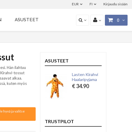
EUR
FI
Kirjaudu sisään
N
ASUSTEET
0
ssut
ASUSTEET
esi. Hän ilahtuu
 Kirahvi-tossut
Lasten Kirahvi
 saavat alkaa.
Haalaripyjama
ässä, kuten myös
€ 34.90
e hyvä ja valitse
TRUSTPILOT