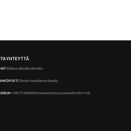
TA YHTEYTTÄ
HAT
Klikkaa alhaalta oikealta
Tämän lomakkeen kautta
ÄHKÖPOSTI
UHELIN
+358 75 3264904 (maanantaista perjantaihin klo 9-16)