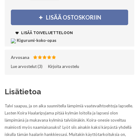
LISÄÄ OSTOSKORIIN
LISÄÄ TOIVELUETTELOON
Kigurumi-koko-opas
Arvosana
Lue arvostelut (
3
)‎
Kirjoita arvostelu
Lisätietoa
Talvi saapuu, ja on aika suunnitella lämpimiä vaatevaihtoehtoja lapselle.
Lasten Koira Haalaripyjama pitää kylmän loitolla ja lapsesi olon
lämpimänä ja mukavana kylminä talviöinäkin. Koira-onesie soveltuu
mainiosti myös naamiaisasuksi! Lyöt siis ainakin kaksi kärpästä yhdellä
iskulla tämän haalarin hankkiessasi. Muitakin käyttötarkoituksia on,