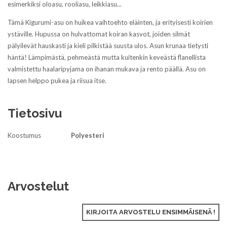
esimerkiksi oloasu, rooliasu, leikkiasu...
Tämä Kigurumi-asu on huikea vaihtoehto eläinten, ja erityisesti koirien
ystäville. Hupussa on hulvattomat koiran kasvot, joiden silmät
pälyilevät hauskasti ja kieli pilkistää suusta ulos. Asun krunaa tietysti
häntä! Lämpimästä, pehmeästä mutta kuitenkin keveästä flanellista
valmistettu haalaripyjama on ihanan mukava ja rento päällä. Asu on
lapsen helppo pukea ja riisua itse.
Tietosivu
Koostumus
Polyesteri
Arvostelut
KIRJOITA ARVOSTELU ENSIMMÄISENÄ !