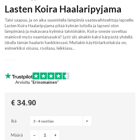
Lasten Koira Haalaripyjama
Talvi saapuu, ja on aika suunnitella lämpimiä vaatevaihtoehtoja lapselle.
Lasten Koira Haalaripyjama pitää kylmän loitolla ja lapsesi olon
lämpimänä ja mukavana kylminä talviöinäkin. Koira-onesie soveltuu
mainiosti myös naamiaisasuksi! Lyöt siis ainakin kaksi kärpästä yhdellä
iskulla tämän haalarin hankkiessasi. Muitakin käyttötarkoituksia on,
esimerkiksi oloasu, rooliasu, leikkiasu...
Arvioitu "
Erinomainen
"
€ 34.90
Ikä
3 - 4 vuotias
-
+
Määrä