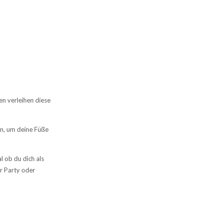
en verleihen diese
en, um deine Füße
 ob du dich als
er Party oder