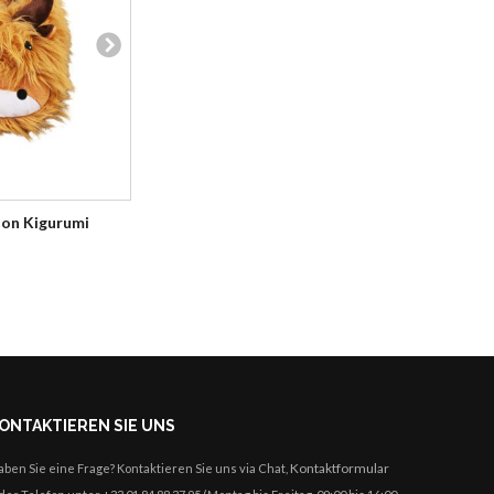
son Kigurumi
Onesie Schuhe blau
Panda Kig
ONTAKTIEREN SIE UNS
Kontaktformular
aben Sie eine Frage? Kontaktieren Sie uns via Chat,