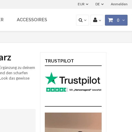
EUR
DE
Anmelden
ER
ACCESSOIRES
0
arz
TRUSTPILOT
 Ergänzung zu deinem
 und den scharfen
 Look das gewisse