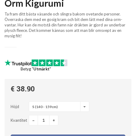
Orm Kigurumi
Ta fram ditt bästa väsande och slingra bakom ovetande personer.
Överraska dem med en gosig kram och bit dem lätt med dina orm-
vantar. Hur kan de motstå din famn när dräkten är gjord av underbar
plysch fleece. Det kommer kännas som att man blir omsvept av en
mysig filt!
Betyg "
Utmärkt
"
€ 38.90
Höjd
S (140 - 159cm)
-
+
Kvantitet