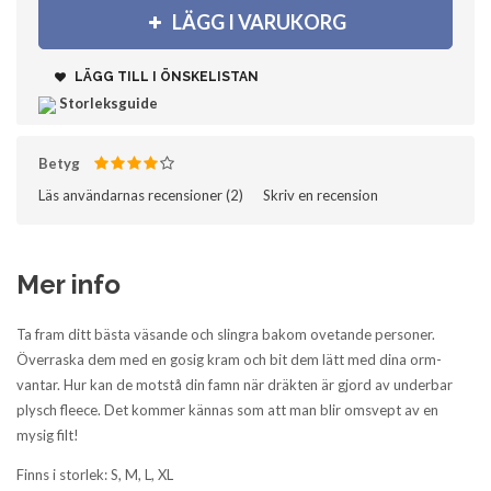
LÄGG I VARUKORG
LÄGG TILL I ÖNSKELISTAN
Storleksguide
Betyg
Läs användarnas recensioner (
2
)‎
Skriv en recension
Mer info
Ta fram ditt bästa väsande och slingra bakom ovetande personer.
Överraska dem med en gosig kram och bit dem lätt med dina orm-
vantar. Hur kan de motstå din famn när dräkten är gjord av underbar
plysch fleece. Det kommer kännas som att man blir omsvept av en
mysig filt!
Finns i storlek: S, M, L, XL