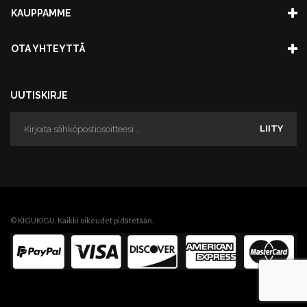
KAUPPAMME
OTA YHTEYTTÄ
UUTISKIRJE
LIITY
© KIGUKIGU. Kaikki oikeudet pidätetään.