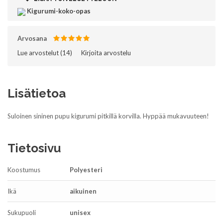
Kigurumi-koko-opas
Arvosana
Lue arvostelut (
14
)‎
Kirjoita arvostelu
Lisätietoa
Suloinen sininen pupu kigurumi pitkillä korvilla. Hyppää mukavuuteen!
Tietosivu
Koostumus
Polyesteri
Ikä
aikuinen
Sukupuoli
unisex